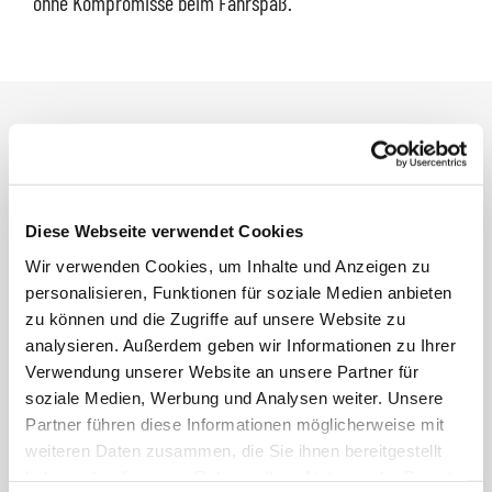
ohne Kompromisse beim Fahrspaß.
Core
Bis zu 435 km* Reichweite, 19-Zoll-Räder und ein
Diese Webseite verwendet Cookies
einzigartiges Fahrerlebnis.
Wir verwenden Cookies, um Inhalte und Anzeigen zu
personalisieren, Funktionen für soziale Medien anbieten
zu können und die Zugriffe auf unsere Website zu
analysieren. Außerdem geben wir Informationen zu Ihrer
More
Verwendung unserer Website an unsere Partner für
soziale Medien, Werbung und Analysen weiter. Unsere
Partner führen diese Informationen möglicherweise mit
Bis 445 km* Reichweite, 20-Zoll-Räder, Infinity-
weiteren Daten zusammen, die Sie ihnen bereitgestellt
Beleuchtung und kurze Ladezeiten, damit man schnell
haben oder die sie im Rahmen Ihrer Nutzung der Dienste