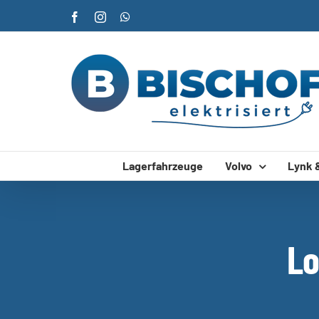
Zum
Facebook
Instagram
WhatsApp
Inhalt
springen
Lagerfahrzeuge
Volvo
Lynk 
Lo