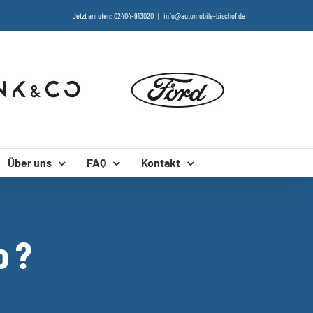
Jetzt anrufen: 02404-913020
|
info@automobile-bischof.de
Über uns
FAQ
Kontakt
o ?